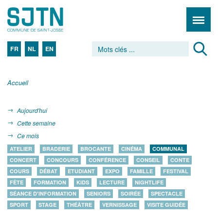
FR
NL
EN
Accueil
Aujourd'hui
Cette semaine
Ce mois
ATELIER
BRADERIE
BROCANTE
CINÉMA
COMMUNAL
CONCERT
CONCOURS
CONFÉRENCE
CONSEIL
CONTE
COURS
DÉBAT
ETUDIANT
EXPO
FAMILLE
FESTIVAL
FÊTE
FORMATION
KIDS
LECTURE
NIGHTLIFE
SÉANCE D'INFORMATION
SENIORS
SOIRÉE
SPECTACLE
SPORT
STAGE
THÉÂTRE
VERNISSAGE
VISITE GUIDÉE