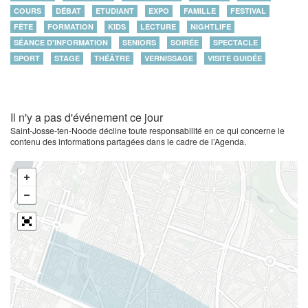
COURS
DÉBAT
ETUDIANT
EXPO
FAMILLE
FESTIVAL
FÊTE
FORMATION
KIDS
LECTURE
NIGHTLIFE
SÉANCE D'INFORMATION
SENIORS
SOIRÉE
SPECTACLE
SPORT
STAGE
THÉÂTRE
VERNISSAGE
VISITE GUIDÉE
Il n'y a pas d'événement ce jour
Saint-Josse-ten-Noode décline toute responsabilité en ce qui concerne le
contenu des informations partagées dans le cadre de l’Agenda.