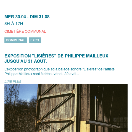
MER 30.04
-
DIM 31.08
8H À 17H
CIMETIÈRE COMMUNAL
COMMUNAL
EXPO
EXPOSITION "LISIÈRES" DE PHILIPPE MAILLEUX
JUSQU'AU 31 AOÛT.
L’exposition photographique et la balade sonore "Lisières" de l'artiste
Philippe Mailleux sont à découvrir du 30 avril...
LIRE PLUS