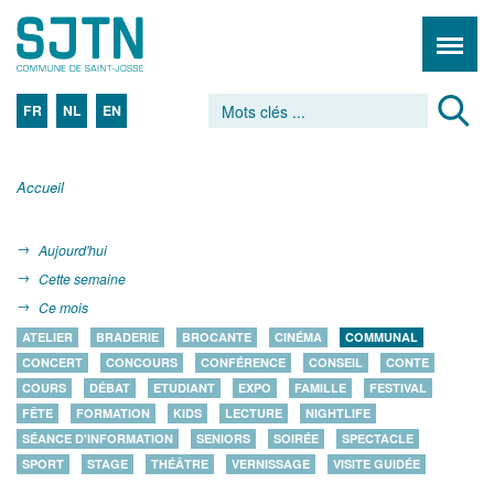
FR
NL
EN
Accueil
Aujourd'hui
Cette semaine
Ce mois
ATELIER
BRADERIE
BROCANTE
CINÉMA
COMMUNAL
CONCERT
CONCOURS
CONFÉRENCE
CONSEIL
CONTE
COURS
DÉBAT
ETUDIANT
EXPO
FAMILLE
FESTIVAL
FÊTE
FORMATION
KIDS
LECTURE
NIGHTLIFE
SÉANCE D'INFORMATION
SENIORS
SOIRÉE
SPECTACLE
SPORT
STAGE
THÉÂTRE
VERNISSAGE
VISITE GUIDÉE