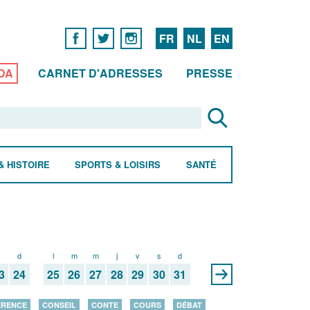
FR
NL
EN
DA
CARNET D'ADRESSES
PRESSE
& HISTOIRE
SPORTS & LOISIRS
SANTÉ
s
d
l
m
m
j
v
s
d
3
24
25
26
27
28
29
30
31
ÉRENCE
CONSEIL
CONTE
COURS
DÉBAT