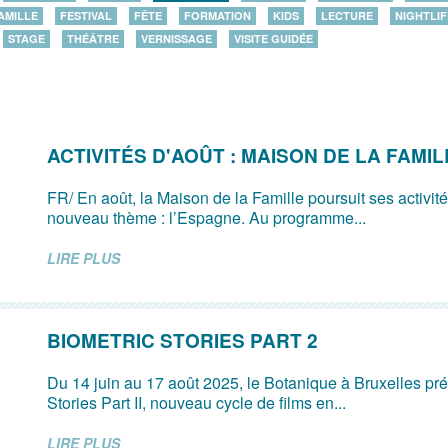
AMILLE
FESTIVAL
FÊTE
FORMATION
KIDS
LECTURE
NIGHTLIF
STAGE
THÉÂTRE
VERNISSAGE
VISITE GUIDÉE
ACTIVITÉS D'AOÛT : MAISON DE LA FAMIL
FR/ En août, la Maison de la Famille poursuit ses activit
nouveau thème : l’Espagne. Au programme...
LIRE PLUS
BIOMETRIC STORIES PART 2
Du 14 juin au 17 août 2025, le Botanique à Bruxelles pr
Stories Part II, nouveau cycle de films en...
LIRE PLUS