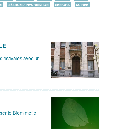
E
SÉANCE D'INFORMATION
SENIORS
SOIRÉE
LE
és estivales avec un
ésente Biomimetic