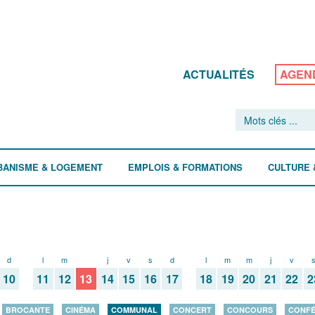
ACTUALITÉS
AGEN
BANISME & LOGEMENT
EMPLOIS & FORMATIONS
CULTURE 
d
l
m
m
j
v
s
d
l
m
m
j
v
10
11
12
13
14
15
16
17
18
19
20
21
22
2
BROCANTE
CINÉMA
COMMUNAL
CONCERT
CONCOURS
CONF