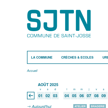
LA COMMUNE
CRÈCHES & ECOLES
UR
Accueil
AOÛT 2025
v
s
d
l
m
m
j
v
s
01
02
03
04
05
06
07
08
09
Aujourd'hui
ATELIER
BRADERIE