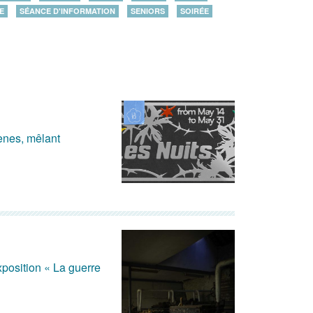
E
SÉANCE D'INFORMATION
SENIORS
SOIRÉE
cènes, mêlant
position « La guerre