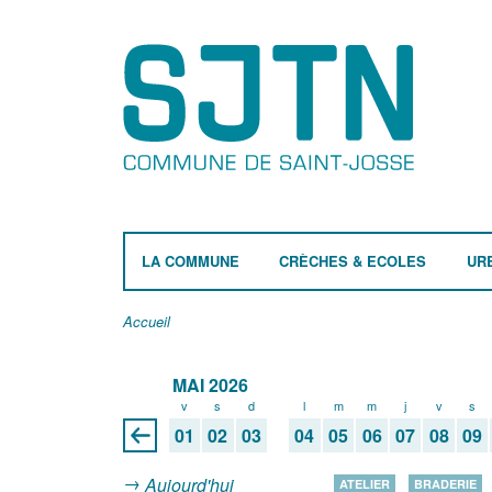
LA COMMUNE
CRÈCHES & ECOLES
UR
Accueil
MAI 2026
v
s
d
l
m
m
j
v
s
01
02
03
04
05
06
07
08
09
Aujourd'hui
ATELIER
BRADERIE