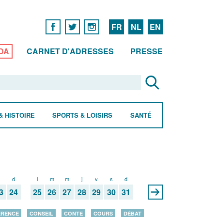
FR
NL
EN
DA
CARNET D'ADRESSES
PRESSE
& HISTOIRE
SPORTS & LOISIRS
SANTÉ
s
d
l
m
m
j
v
s
d
3
24
25
26
27
28
29
30
31
ÉRENCE
CONSEIL
CONTE
COURS
DÉBAT