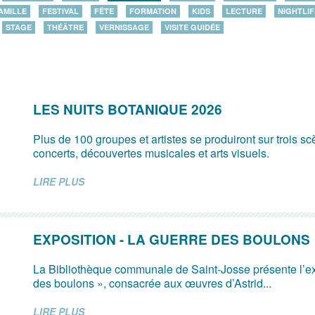
AMILLE
FESTIVAL
FÊTE
FORMATION
KIDS
LECTURE
NIGHTLIF
STAGE
THÉÂTRE
VERNISSAGE
VISITE GUIDÉE
LES NUITS BOTANIQUE 2026
Plus de 100 groupes et artistes se produiront sur trois s
concerts, découvertes musicales et arts visuels.
LIRE PLUS
EXPOSITION - LA GUERRE DES BOULONS
La Bibliothèque communale de Saint-Josse présente l’ex
des boulons », consacrée aux œuvres d’Astrid...
LIRE PLUS