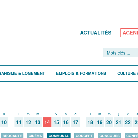
ACTUALITÉS
AGEN
BANISME & LOGEMENT
EMPLOIS & FORMATIONS
CULTURE 
d
l
m
m
j
v
s
d
l
m
m
j
v
10
11
12
13
14
15
16
17
18
19
20
21
22
2
BROCANTE
CINÉMA
COMMUNAL
CONCERT
CONCOURS
CONF