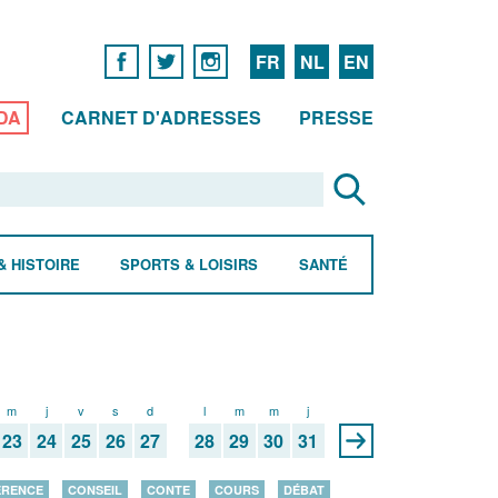
FR
NL
EN
DA
CARNET D'ADRESSES
PRESSE
& HISTOIRE
SPORTS & LOISIRS
SANTÉ
m
j
v
s
d
l
m
m
j
23
24
25
26
27
28
29
30
31
ÉRENCE
CONSEIL
CONTE
COURS
DÉBAT