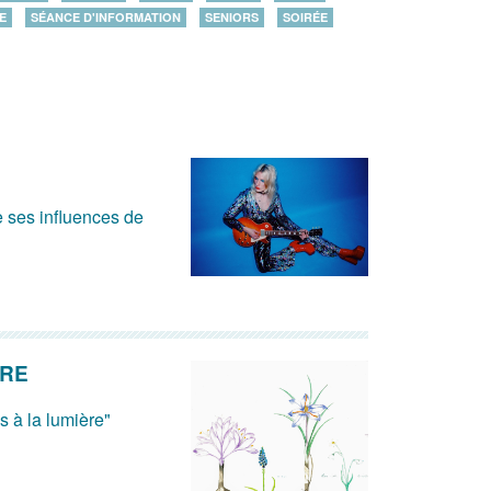
E
SÉANCE D'INFORMATION
SENIORS
SOIRÉE
ge ses influences de
ÈRE
s à la lumière"