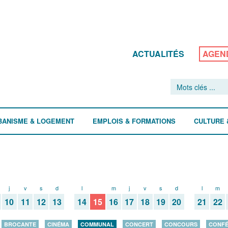
ACTUALITÉS
AGEN
BANISME & LOGEMENT
EMPLOIS & FORMATIONS
CULTURE 
j
v
s
d
l
m
m
j
v
s
d
l
m
10
11
12
13
14
15
16
17
18
19
20
21
22
BROCANTE
CINÉMA
COMMUNAL
CONCERT
CONCOURS
CONF