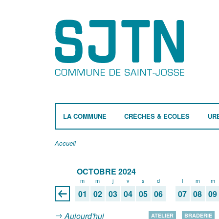
LA COMMUNE
CRÈCHES & ECOLES
UR
Accueil
OCTOBRE 2024
m
m
j
v
s
d
l
m
m
01
02
03
04
05
06
07
08
09
Aujourd'hui
ATELIER
BRADERIE