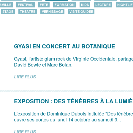
AMILLE
FESTIVAL
FÊTE
FORMATION
KIDS
LECTURE
NIGHTLIF
STAGE
THÉÂTRE
VERNISSAGE
VISITE GUIDÉE
GYASI EN CONCERT AU BOTANIQUE
Gyasi, l'artiste glam rock de Virginie Occidentale, parta
David Bowie et Marc Bolan.
LIRE PLUS
EXPOSITION : DES TÉNÈBRES À LA LUMI
L'exposition de Dominique Dubois intitulée "Des ténèbre
ouvre ses portes du lundi 14 octobre au samedi 9...
LIRE PLUS