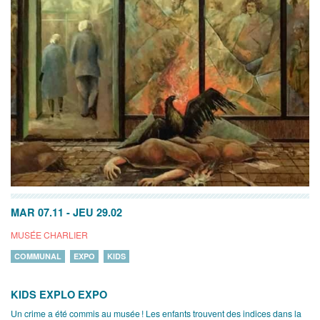
MAR 07.11
-
JEU 29.02
MUSÉE CHARLIER
COMMUNAL
EXPO
KIDS
KIDS EXPLO EXPO
Un crime a été commis au musée ! Les enfants trouvent des indices dans la