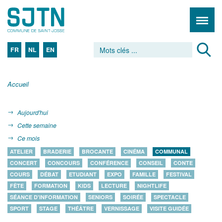
FR
NL
EN
Accueil
Aujourd'hui
Cette semaine
Ce mois
ATELIER
BRADERIE
BROCANTE
CINÉMA
COMMUNAL
CONCERT
CONCOURS
CONFÉRENCE
CONSEIL
CONTE
COURS
DÉBAT
ETUDIANT
EXPO
FAMILLE
FESTIVAL
FÊTE
FORMATION
KIDS
LECTURE
NIGHTLIFE
SÉANCE D'INFORMATION
SENIORS
SOIRÉE
SPECTACLE
SPORT
STAGE
THÉÂTRE
VERNISSAGE
VISITE GUIDÉE