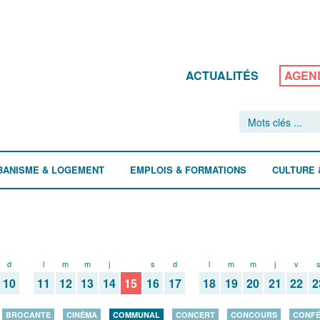
ACTUALITÉS
AGEN
BANISME & LOGEMENT
EMPLOIS & FORMATIONS
CULTURE 
d
l
m
m
j
v
s
d
l
m
m
j
v
10
11
12
13
14
15
16
17
18
19
20
21
22
2
BROCANTE
CINÉMA
COMMUNAL
CONCERT
CONCOURS
CONF