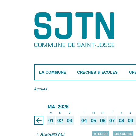
LA COMMUNE
CRÈCHES & ECOLES
UR
Accueil
MAI 2026
v
s
d
l
m
m
j
v
s
01
02
03
04
05
06
07
08
09
Aujourd'hui
ATELIER
BRADERIE