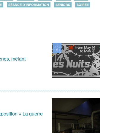
E
SÉANCE D'INFORMATION
SENIORS
SOIRÉE
cènes, mêlant
position « La guerre