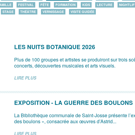
AMILLE
FESTIVAL
FÊTE
FORMATION
KIDS
LECTURE
NIGHTLIF
STAGE
THÉÂTRE
VERNISSAGE
VISITE GUIDÉE
LES NUITS BOTANIQUE 2026
Plus de 100 groupes et artistes se produiront sur trois s
concerts, découvertes musicales et arts visuels.
LIRE PLUS
EXPOSITION - LA GUERRE DES BOULONS
La Bibliothèque communale de Saint-Josse présente l’ex
des boulons », consacrée aux œuvres d’Astrid...
LIRE PLUS