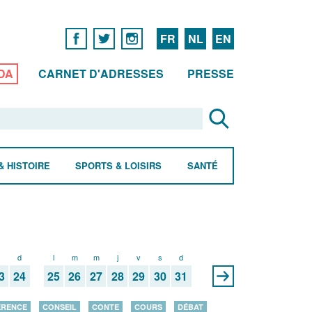
FR
NL
EN
DA
CARNET D'ADRESSES
PRESSE
& HISTOIRE
SPORTS & LOISIRS
SANTÉ
s
d
l
m
m
j
v
s
d
3
24
25
26
27
28
29
30
31
ÉRENCE
CONSEIL
CONTE
COURS
DÉBAT