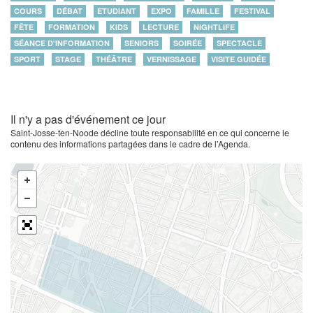
COURS
DÉBAT
ETUDIANT
EXPO
FAMILLE
FESTIVAL
FÊTE
FORMATION
KIDS
LECTURE
NIGHTLIFE
SÉANCE D'INFORMATION
SENIORS
SOIRÉE
SPECTACLE
SPORT
STAGE
THÉÂTRE
VERNISSAGE
VISITE GUIDÉE
Il n'y a pas d'événement ce jour
Saint-Josse-ten-Noode décline toute responsabilité en ce qui concerne le
contenu des informations partagées dans le cadre de l’Agenda.