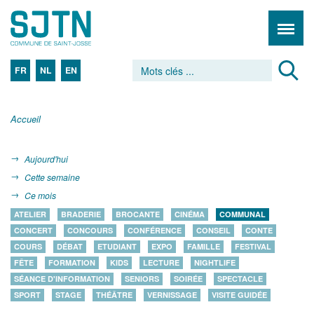
FR
NL
EN
Accueil
Aujourd'hui
Cette semaine
Ce mois
ATELIER
BRADERIE
BROCANTE
CINÉMA
COMMUNAL
CONCERT
CONCOURS
CONFÉRENCE
CONSEIL
CONTE
COURS
DÉBAT
ETUDIANT
EXPO
FAMILLE
FESTIVAL
FÊTE
FORMATION
KIDS
LECTURE
NIGHTLIFE
SÉANCE D'INFORMATION
SENIORS
SOIRÉE
SPECTACLE
SPORT
STAGE
THÉÂTRE
VERNISSAGE
VISITE GUIDÉE