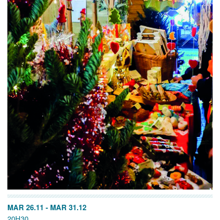
MAR 26.11
-
MAR 31.12
20H30