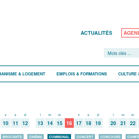
ACTUALITÉS
AGEN
BANISME & LOGEMENT
EMPLOIS & FORMATIONS
CULTURE 
v
s
d
l
m
m
j
v
s
d
l
m
m
10
11
12
13
14
15
16
17
18
19
20
21
22
BROCANTE
CINÉMA
COMMUNAL
CONCERT
CONCOURS
CONF