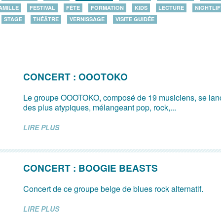
AMILLE
FESTIVAL
FÊTE
FORMATION
KIDS
LECTURE
NIGHTLIF
STAGE
THÉÂTRE
VERNISSAGE
VISITE GUIDÉE
CONCERT : OOOTOKO
Le groupe OOOTOKO, composé de 19 musiciens, se lanc
des plus atypiques, mélangeant pop, rock,...
LIRE PLUS
CONCERT : BOOGIE BEASTS
Concert de ce groupe belge de blues rock alternatif.
LIRE PLUS