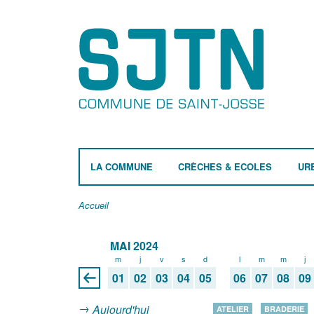
LA COMMUNE
CRÈCHES & ECOLES
UR
Accueil
MAI 2024
m
j
v
s
d
l
m
m
j
01
02
03
04
05
06
07
08
09
Aujourd'hui
ATELIER
BRADERIE