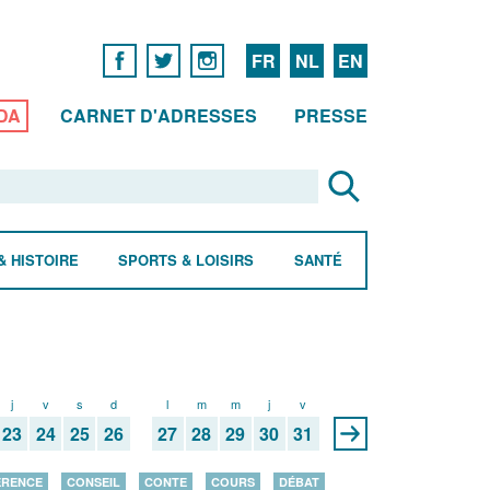
FR
NL
EN
DA
CARNET D'ADRESSES
PRESSE
& HISTOIRE
SPORTS & LOISIRS
SANTÉ
j
v
s
d
l
m
m
j
v
23
24
25
26
27
28
29
30
31
ÉRENCE
CONSEIL
CONTE
COURS
DÉBAT