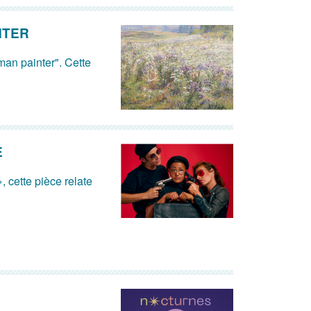
NTER
man painter". Cette
E
, cette pièce relate