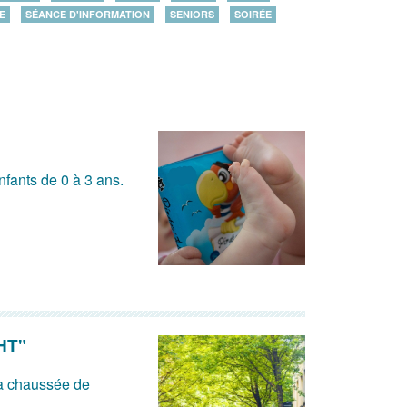
E
SÉANCE D'INFORMATION
SENIORS
SOIRÉE
nfants de 0 à 3 ans.
HT"
la chaussée de