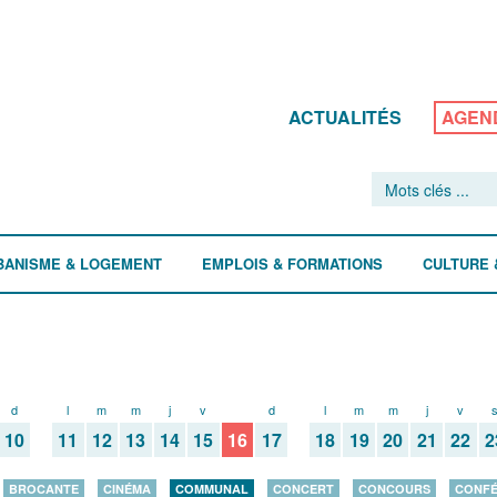
ACTUALITÉS
AGEN
BANISME & LOGEMENT
EMPLOIS & FORMATIONS
CULTURE 
d
l
m
m
j
v
s
d
l
m
m
j
v
10
11
12
13
14
15
16
17
18
19
20
21
22
2
BROCANTE
CINÉMA
COMMUNAL
CONCERT
CONCOURS
CONF