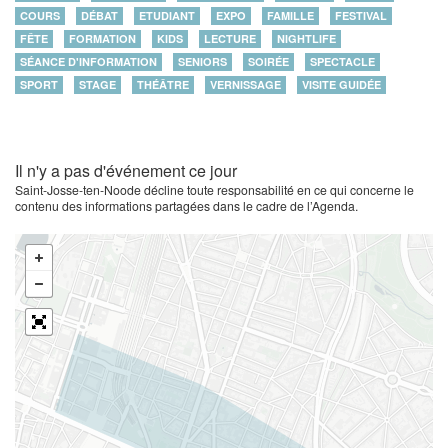
COURS
DÉBAT
ETUDIANT
EXPO
FAMILLE
FESTIVAL
FÊTE
FORMATION
KIDS
LECTURE
NIGHTLIFE
SÉANCE D'INFORMATION
SENIORS
SOIRÉE
SPECTACLE
SPORT
STAGE
THÉÂTRE
VERNISSAGE
VISITE GUIDÉE
Il n'y a pas d'événement ce jour
Saint-Josse-ten-Noode décline toute responsabilité en ce qui concerne le
contenu des informations partagées dans le cadre de l’Agenda.