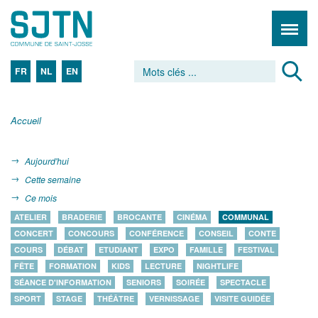
FR
NL
EN
Accueil
Aujourd'hui
Cette semaine
Ce mois
ATELIER
BRADERIE
BROCANTE
CINÉMA
COMMUNAL
CONCERT
CONCOURS
CONFÉRENCE
CONSEIL
CONTE
COURS
DÉBAT
ETUDIANT
EXPO
FAMILLE
FESTIVAL
FÊTE
FORMATION
KIDS
LECTURE
NIGHTLIFE
SÉANCE D'INFORMATION
SENIORS
SOIRÉE
SPECTACLE
SPORT
STAGE
THÉÂTRE
VERNISSAGE
VISITE GUIDÉE