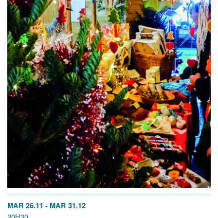
MAR 26.11
-
MAR 31.12
20H30