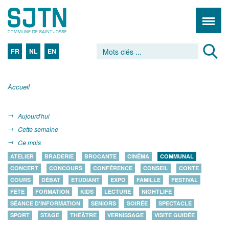
FR
NL
EN
Accueil
Aujourd'hui
Cette semaine
Ce mois
ATELIER
BRADERIE
BROCANTE
CINÉMA
COMMUNAL
CONCERT
CONCOURS
CONFÉRENCE
CONSEIL
CONTE
COURS
DÉBAT
ETUDIANT
EXPO
FAMILLE
FESTIVAL
FÊTE
FORMATION
KIDS
LECTURE
NIGHTLIFE
SÉANCE D'INFORMATION
SENIORS
SOIRÉE
SPECTACLE
SPORT
STAGE
THÉÂTRE
VERNISSAGE
VISITE GUIDÉE