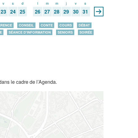
v
s
d
l
m
m
j
v
s
23
24
25
26
27
28
29
30
31
ÉRENCE
CONSEIL
CONTE
COURS
DÉBAT
E
SÉANCE D'INFORMATION
SENIORS
SOIRÉE
dans le cadre de l’Agenda.