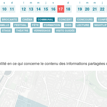
s
d
l
m
m
j
v
s
d
l
m
m
j
10
11
12
13
14
15
16
17
18
19
20
21
22
BROCANTE
CINÉMA
COMMUNAL
CONCERT
CONCOURS
CONF
AMILLE
FESTIVAL
FÊTE
FORMATION
KIDS
LECTURE
NIGHTLIF
STAGE
THÉÂTRE
VERNISSAGE
VISITE GUIDÉE
lité en ce qui concerne le contenu des informations partagées 