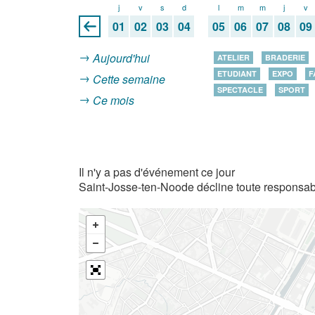
j
v
s
d
l
m
m
j
v
01
02
03
04
05
06
07
08
09
Aujourd'hui
ATELIER
BRADERIE
ETUDIANT
EXPO
F
Cette semaine
SPECTACLE
SPORT
Ce mois
Il n'y a pas d'événement ce jour
Saint-Josse-ten-Noode décline toute responsabi