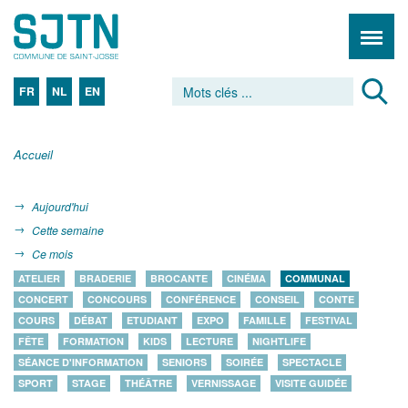
FR
NL
EN
Accueil
Aujourd'hui
Cette semaine
Ce mois
ATELIER
BRADERIE
BROCANTE
CINÉMA
COMMUNAL
CONCERT
CONCOURS
CONFÉRENCE
CONSEIL
CONTE
COURS
DÉBAT
ETUDIANT
EXPO
FAMILLE
FESTIVAL
FÊTE
FORMATION
KIDS
LECTURE
NIGHTLIFE
SÉANCE D'INFORMATION
SENIORS
SOIRÉE
SPECTACLE
SPORT
STAGE
THÉÂTRE
VERNISSAGE
VISITE GUIDÉE