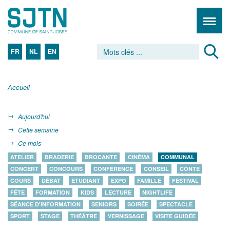
FR
NL
EN
Accueil
Aujourd'hui
Cette semaine
Ce mois
ATELIER
BRADERIE
BROCANTE
CINÉMA
COMMUNAL
CONCERT
CONCOURS
CONFÉRENCE
CONSEIL
CONTE
COURS
DÉBAT
ETUDIANT
EXPO
FAMILLE
FESTIVAL
FÊTE
FORMATION
KIDS
LECTURE
NIGHTLIFE
SÉANCE D'INFORMATION
SENIORS
SOIRÉE
SPECTACLE
SPORT
STAGE
THÉÂTRE
VERNISSAGE
VISITE GUIDÉE