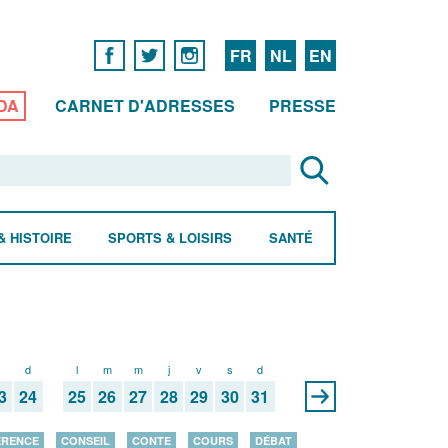
FR
NL
EN
DA
CARNET D'ADRESSES
PRESSE
& HISTOIRE
SPORTS & LOISIRS
SANTÉ
s
d
l
m
m
j
v
s
d
3
24
25
26
27
28
29
30
31
ÉRENCE
CONSEIL
CONTE
COURS
DÉBAT