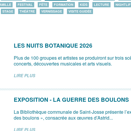
AMILLE
FESTIVAL
FÊTE
FORMATION
KIDS
LECTURE
NIGHTLIF
STAGE
THÉÂTRE
VERNISSAGE
VISITE GUIDÉE
LES NUITS BOTANIQUE 2026
Plus de 100 groupes et artistes se produiront sur trois s
concerts, découvertes musicales et arts visuels.
LIRE PLUS
EXPOSITION - LA GUERRE DES BOULONS
La Bibliothèque communale de Saint-Josse présente l’ex
des boulons », consacrée aux œuvres d’Astrid...
LIRE PLUS