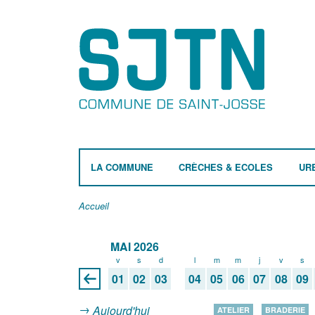
LA COMMUNE
CRÈCHES & ECOLES
UR
Accueil
MAI 2026
v
s
d
l
m
m
j
v
s
01
02
03
04
05
06
07
08
09
Aujourd'hui
ATELIER
BRADERIE