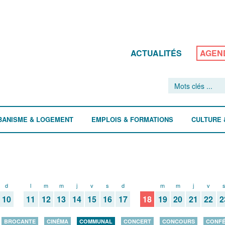
ACTUALITÉS
AGEN
BANISME & LOGEMENT
EMPLOIS & FORMATIONS
CULTURE 
d
l
m
m
j
v
s
d
l
m
m
j
v
10
11
12
13
14
15
16
17
18
19
20
21
22
2
BROCANTE
CINÉMA
COMMUNAL
CONCERT
CONCOURS
CONF