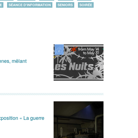
E
SÉANCE D'INFORMATION
SENIORS
SOIRÉE
cènes, mêlant
position « La guerre