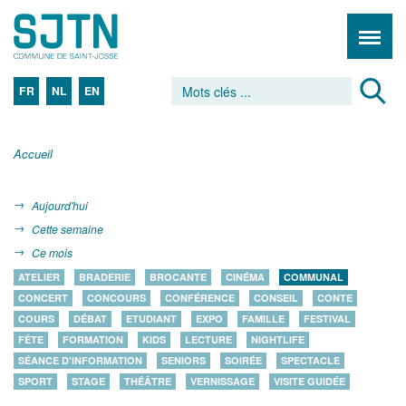
FR
NL
EN
Accueil
Aujourd'hui
Cette semaine
Ce mois
ATELIER
BRADERIE
BROCANTE
CINÉMA
COMMUNAL
CONCERT
CONCOURS
CONFÉRENCE
CONSEIL
CONTE
COURS
DÉBAT
ETUDIANT
EXPO
FAMILLE
FESTIVAL
FÊTE
FORMATION
KIDS
LECTURE
NIGHTLIFE
SÉANCE D'INFORMATION
SENIORS
SOIRÉE
SPECTACLE
SPORT
STAGE
THÉÂTRE
VERNISSAGE
VISITE GUIDÉE