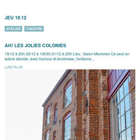
JEU 19.12
ATELIER
THÉÂTRE
AH! LES JOLIES COLONIES
19/12 à 20h 20/12 à 13h30 21/12 à 20h Lieu : Salon Mommen Ce seul en
scène aborde, avec humour et tendresse, l'enfance...
LIRE PLUS