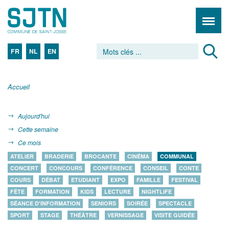
FR
NL
EN
Accueil
Aujourd'hui
Cette semaine
Ce mois
ATELIER
BRADERIE
BROCANTE
CINÉMA
COMMUNAL
CONCERT
CONCOURS
CONFÉRENCE
CONSEIL
CONTE
COURS
DÉBAT
ETUDIANT
EXPO
FAMILLE
FESTIVAL
FÊTE
FORMATION
KIDS
LECTURE
NIGHTLIFE
SÉANCE D'INFORMATION
SENIORS
SOIRÉE
SPECTACLE
SPORT
STAGE
THÉÂTRE
VERNISSAGE
VISITE GUIDÉE