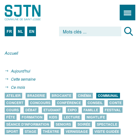
FR
NL
EN
Accueil
Aujourd'hui
Cette semaine
Ce mois
ATELIER
BRADERIE
BROCANTE
CINÉMA
COMMUNAL
CONCERT
CONCOURS
CONFÉRENCE
CONSEIL
CONTE
COURS
DÉBAT
ETUDIANT
EXPO
FAMILLE
FESTIVAL
FÊTE
FORMATION
KIDS
LECTURE
NIGHTLIFE
SÉANCE D'INFORMATION
SENIORS
SOIRÉE
SPECTACLE
SPORT
STAGE
THÉÂTRE
VERNISSAGE
VISITE GUIDÉE