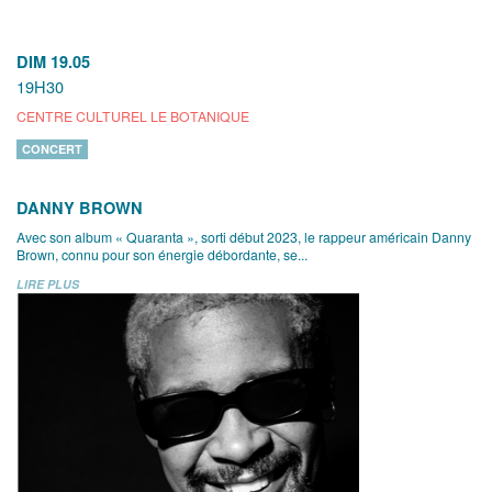
DIM 19.05
19H30
CENTRE CULTUREL LE BOTANIQUE
CONCERT
DANNY BROWN
Avec son album « Quaranta », sorti début 2023, le rappeur américain Danny
Brown, connu pour son énergie débordante, se...
LIRE PLUS