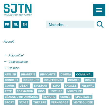
FR
NL
EN
Accueil
Aujourd'hui
Cette semaine
Ce mois
ATELIER
BRADERIE
BROCANTE
CINÉMA
COMMUNAL
CONCERT
CONCOURS
CONFÉRENCE
CONSEIL
CONTE
COURS
DÉBAT
ETUDIANT
EXPO
FAMILLE
FESTIVAL
FÊTE
FORMATION
KIDS
LECTURE
NIGHTLIFE
SÉANCE D'INFORMATION
SENIORS
SOIRÉE
SPECTACLE
SPORT
STAGE
THÉÂTRE
VERNISSAGE
VISITE GUIDÉE