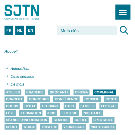
FR
NL
EN
Accueil
Aujourd'hui
Cette semaine
Ce mois
ATELIER
BRADERIE
BROCANTE
CINÉMA
COMMUNAL
CONCERT
CONCOURS
CONFÉRENCE
CONSEIL
CONTE
COURS
DÉBAT
ETUDIANT
EXPO
FAMILLE
FESTIVAL
FÊTE
FORMATION
KIDS
LECTURE
NIGHTLIFE
SÉANCE D'INFORMATION
SENIORS
SOIRÉE
SPECTACLE
SPORT
STAGE
THÉÂTRE
VERNISSAGE
VISITE GUIDÉE