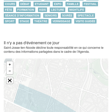
COURS
DÉBAT
ETUDIANT
EXPO
FAMILLE
FESTIVAL
FÊTE
FORMATION
KIDS
LECTURE
NIGHTLIFE
SÉANCE D'INFORMATION
SENIORS
SOIRÉE
SPECTACLE
SPORT
STAGE
THÉÂTRE
VERNISSAGE
VISITE GUIDÉE
Il n'y a pas d'événement ce jour
Saint-Josse-ten-Noode décline toute responsabilité en ce qui concerne le
contenu des informations partagées dans le cadre de l’Agenda.