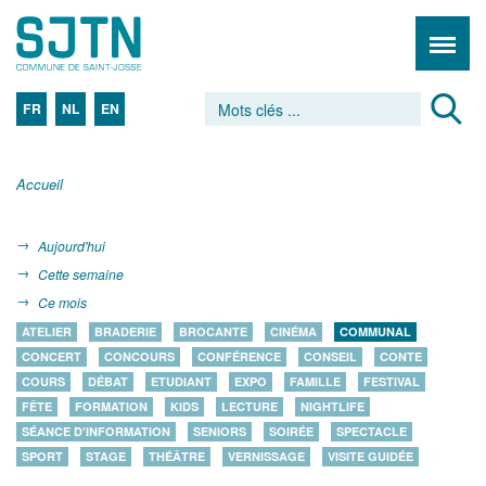
FR
NL
EN
Accueil
Aujourd'hui
Cette semaine
Ce mois
ATELIER
BRADERIE
BROCANTE
CINÉMA
COMMUNAL
CONCERT
CONCOURS
CONFÉRENCE
CONSEIL
CONTE
COURS
DÉBAT
ETUDIANT
EXPO
FAMILLE
FESTIVAL
FÊTE
FORMATION
KIDS
LECTURE
NIGHTLIFE
SÉANCE D'INFORMATION
SENIORS
SOIRÉE
SPECTACLE
SPORT
STAGE
THÉÂTRE
VERNISSAGE
VISITE GUIDÉE