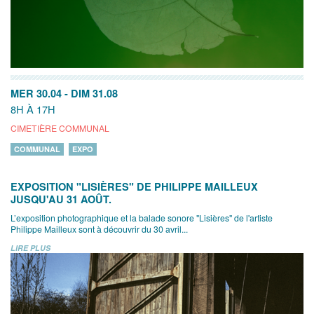
MER 30.04
-
DIM 31.08
8H À 17H
CIMETIÈRE COMMUNAL
COMMUNAL
EXPO
EXPOSITION "LISIÈRES" DE PHILIPPE MAILLEUX
JUSQU'AU 31 AOÛT.
L’exposition photographique et la balade sonore "Lisières" de l'artiste
Philippe Mailleux sont à découvrir du 30 avril...
LIRE PLUS