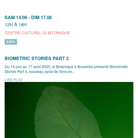
SAM 14.06
-
DIM 17.08
12H À 18H
CENTRE CULTUREL LE BOTANIQUE
EXPO
BIOMETRIC STORIES PART 2
Du 14 juin au 17 août 2025, le Botanique à Bruxelles présente Biomimetic
Stories Part II, nouveau cycle de films en...
LIRE PLUS