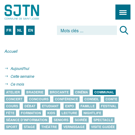
FR
NL
EN
Accueil
Aujourd'hui
Cette semaine
Ce mois
ATELIER
BRADERIE
BROCANTE
CINÉMA
COMMUNAL
CONCERT
CONCOURS
CONFÉRENCE
CONSEIL
CONTE
COURS
DÉBAT
ETUDIANT
EXPO
FAMILLE
FESTIVAL
FÊTE
FORMATION
KIDS
LECTURE
NIGHTLIFE
SÉANCE D'INFORMATION
SENIORS
SOIRÉE
SPECTACLE
SPORT
STAGE
THÉÂTRE
VERNISSAGE
VISITE GUIDÉE