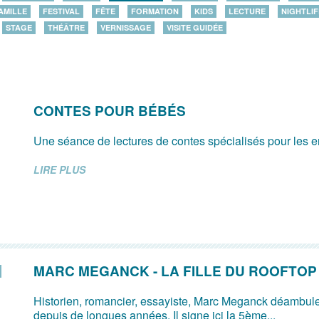
AMILLE
FESTIVAL
FÊTE
FORMATION
KIDS
LECTURE
NIGHTLIF
STAGE
THÉÂTRE
VERNISSAGE
VISITE GUIDÉE
CONTES POUR BÉBÉS
Une séance de lectures de contes spécialisés pour les e
LIRE PLUS
MARC MEGANCK - LA FILLE DU ROOFTOP
Historien, romancier, essayiste, Marc Meganck déambul
depuis de longues années. Il signe ici la 5ème...