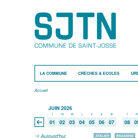
LA COMMUNE
CRÈCHES & ECOLES
UR
Accueil
JUIN 2026
l
m
m
j
v
s
d
l
01
02
03
04
05
06
07
08
0
Aujourd'hui
ATELIER
BRADERIE