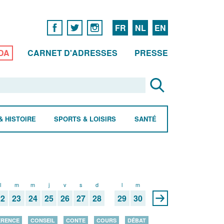
FR
NL
EN
DA
CARNET D'ADRESSES
PRESSE
& HISTOIRE
SPORTS & LOISIRS
SANTÉ
l
m
m
j
v
s
d
l
m
22
23
24
25
26
27
28
29
30
ÉRENCE
CONSEIL
CONTE
COURS
DÉBAT