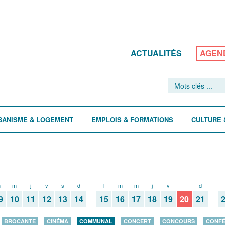
ACTUALITÉS
AGEN
BANISME & LOGEMENT
EMPLOIS & FORMATIONS
CULTURE 
m
m
j
v
s
d
l
m
m
j
v
s
d
9
10
11
12
13
14
15
16
17
18
19
20
21
BROCANTE
CINÉMA
COMMUNAL
CONCERT
CONCOURS
CONF