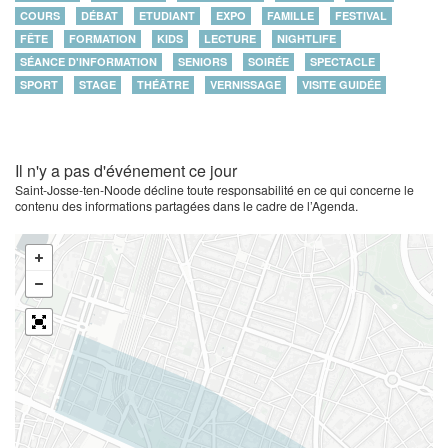
COURS
DÉBAT
ETUDIANT
EXPO
FAMILLE
FESTIVAL
FÊTE
FORMATION
KIDS
LECTURE
NIGHTLIFE
SÉANCE D'INFORMATION
SENIORS
SOIRÉE
SPECTACLE
SPORT
STAGE
THÉÂTRE
VERNISSAGE
VISITE GUIDÉE
Il n'y a pas d'événement ce jour
Saint-Josse-ten-Noode décline toute responsabilité en ce qui concerne le
contenu des informations partagées dans le cadre de l’Agenda.