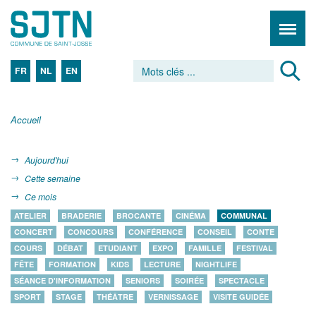
FR
NL
EN
Accueil
Aujourd'hui
Cette semaine
Ce mois
ATELIER
BRADERIE
BROCANTE
CINÉMA
COMMUNAL
CONCERT
CONCOURS
CONFÉRENCE
CONSEIL
CONTE
COURS
DÉBAT
ETUDIANT
EXPO
FAMILLE
FESTIVAL
FÊTE
FORMATION
KIDS
LECTURE
NIGHTLIFE
SÉANCE D'INFORMATION
SENIORS
SOIRÉE
SPECTACLE
SPORT
STAGE
THÉÂTRE
VERNISSAGE
VISITE GUIDÉE