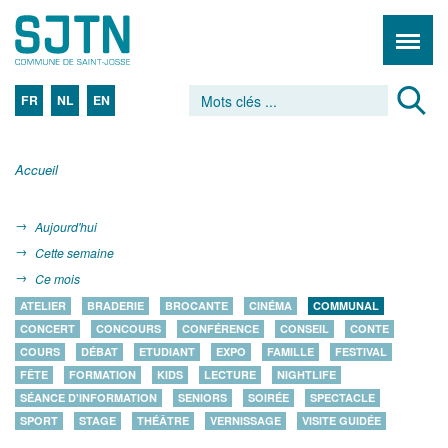
FR
NL
EN
Accueil
Aujourd'hui
Cette semaine
Ce mois
ATELIER
BRADERIE
BROCANTE
CINÉMA
COMMUNAL
CONCERT
CONCOURS
CONFÉRENCE
CONSEIL
CONTE
COURS
DÉBAT
ETUDIANT
EXPO
FAMILLE
FESTIVAL
FÊTE
FORMATION
KIDS
LECTURE
NIGHTLIFE
SÉANCE D'INFORMATION
SENIORS
SOIRÉE
SPECTACLE
SPORT
STAGE
THÉÂTRE
VERNISSAGE
VISITE GUIDÉE