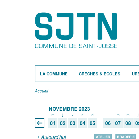
LA COMMUNE
CRÈCHES & ECOLES
UR
Accueil
NOVEMBRE 2023
m
j
v
s
d
l
m
m
j
01
02
03
04
05
06
07
08
0
Aujourd'hui
ATELIER
BRADERIE