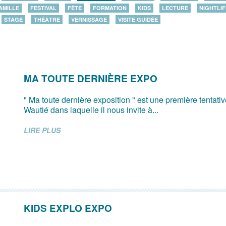
AMILLE
FESTIVAL
FÊTE
FORMATION
KIDS
LECTURE
NIGHTLIF
STAGE
THÉÂTRE
VERNISSAGE
VISITE GUIDÉE
MA TOUTE DERNIÈRE EXPO
" Ma toute dernière exposition " est une première tentati
Wautié dans laquelle il nous invite à...
LIRE PLUS
KIDS EXPLO EXPO