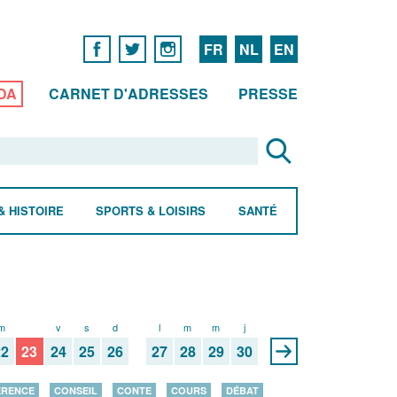
FR
NL
EN
DA
CARNET D'ADRESSES
PRESSE
& HISTOIRE
SPORTS & LOISIRS
SANTÉ
m
j
v
s
d
l
m
m
j
22
23
24
25
26
27
28
29
30
ÉRENCE
CONSEIL
CONTE
COURS
DÉBAT