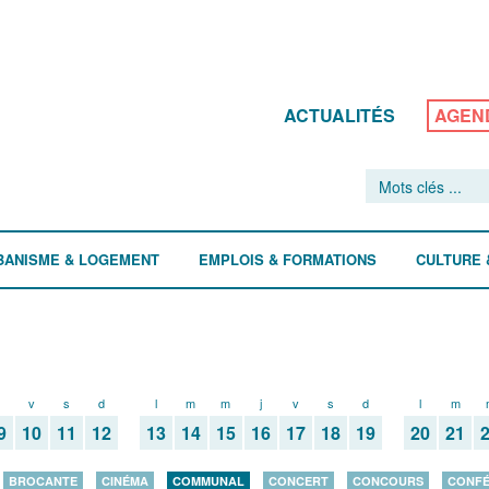
ACTUALITÉS
AGEN
BANISME & LOGEMENT
EMPLOIS & FORMATIONS
CULTURE 
v
s
d
l
m
m
j
v
s
d
l
m
9
10
11
12
13
14
15
16
17
18
19
20
21
BROCANTE
CINÉMA
COMMUNAL
CONCERT
CONCOURS
CONF