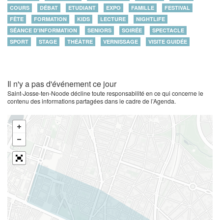
COURS
DÉBAT
ETUDIANT
EXPO
FAMILLE
FESTIVAL
FÊTE
FORMATION
KIDS
LECTURE
NIGHTLIFE
SÉANCE D'INFORMATION
SENIORS
SOIRÉE
SPECTACLE
SPORT
STAGE
THÉÂTRE
VERNISSAGE
VISITE GUIDÉE
Il n'y a pas d'événement ce jour
Saint-Josse-ten-Noode décline toute responsabilité en ce qui concerne le
contenu des informations partagées dans le cadre de l’Agenda.