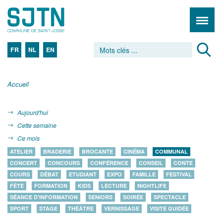
FR
NL
EN
Accueil
Aujourd'hui
Cette semaine
Ce mois
ATELIER
BRADERIE
BROCANTE
CINÉMA
COMMUNAL
CONCERT
CONCOURS
CONFÉRENCE
CONSEIL
CONTE
COURS
DÉBAT
ETUDIANT
EXPO
FAMILLE
FESTIVAL
FÊTE
FORMATION
KIDS
LECTURE
NIGHTLIFE
SÉANCE D'INFORMATION
SENIORS
SOIRÉE
SPECTACLE
SPORT
STAGE
THÉÂTRE
VERNISSAGE
VISITE GUIDÉE