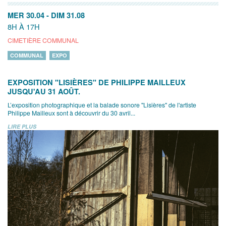
MER 30.04
-
DIM 31.08
8H À 17H
CIMETIÈRE COMMUNAL
COMMUNAL
EXPO
EXPOSITION "LISIÈRES" DE PHILIPPE MAILLEUX
JUSQU'AU 31 AOÛT.
L’exposition photographique et la balade sonore "Lisières" de l'artiste
Philippe Mailleux sont à découvrir du 30 avril...
LIRE PLUS