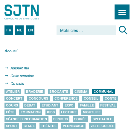
FR
NL
EN
Accueil
Aujourd'hui
Cette semaine
Ce mois
ATELIER
BRADERIE
BROCANTE
CINÉMA
COMMUNAL
CONCERT
CONCOURS
CONFÉRENCE
CONSEIL
CONTE
COURS
DÉBAT
ETUDIANT
EXPO
FAMILLE
FESTIVAL
FÊTE
FORMATION
KIDS
LECTURE
NIGHTLIFE
SÉANCE D'INFORMATION
SENIORS
SOIRÉE
SPECTACLE
SPORT
STAGE
THÉÂTRE
VERNISSAGE
VISITE GUIDÉE