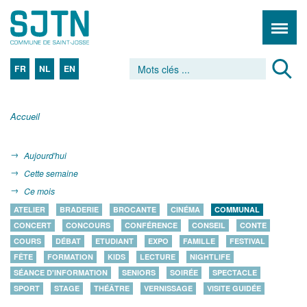
FR
NL
EN
Accueil
Aujourd'hui
Cette semaine
Ce mois
ATELIER
BRADERIE
BROCANTE
CINÉMA
COMMUNAL
CONCERT
CONCOURS
CONFÉRENCE
CONSEIL
CONTE
COURS
DÉBAT
ETUDIANT
EXPO
FAMILLE
FESTIVAL
FÊTE
FORMATION
KIDS
LECTURE
NIGHTLIFE
SÉANCE D'INFORMATION
SENIORS
SOIRÉE
SPECTACLE
SPORT
STAGE
THÉÂTRE
VERNISSAGE
VISITE GUIDÉE