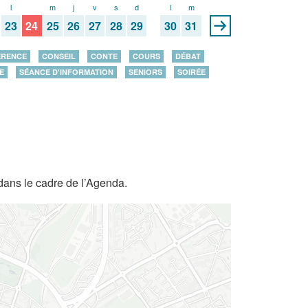
l
m
m
j
v
s
d
l
m
23
24
25
26
27
28
29
30
31
ÉRENCE
CONSEIL
CONTE
COURS
DÉBAT
E
SÉANCE D'INFORMATION
SENIORS
SOIRÉE
dans le cadre de l’Agenda.