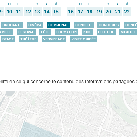
l
m
m
j
v
s
d
l
m
m
j
v
s
d
09
10
11
12
13
14
15
16
17
18
19
20
21
22
BROCANTE
CINÉMA
COMMUNAL
CONCERT
CONCOURS
CONF
AMILLE
FESTIVAL
FÊTE
FORMATION
KIDS
LECTURE
NIGHTLIF
STAGE
THÉÂTRE
VERNISSAGE
VISITE GUIDÉE
lité en ce qui concerne le contenu des informations partagées 