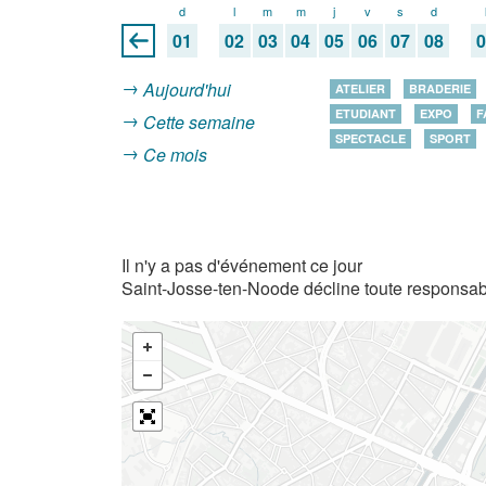
d
l
m
m
j
v
s
d
01
02
03
04
05
06
07
08
Aujourd'hui
ATELIER
BRADERIE
ETUDIANT
EXPO
F
Cette semaine
SPECTACLE
SPORT
Ce mois
Il n'y a pas d'événement ce jour
Saint-Josse-ten-Noode décline toute responsabi