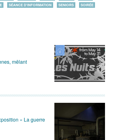
E
SÉANCE D'INFORMATION
SENIORS
SOIRÉE
cènes, mêlant
position « La guerre