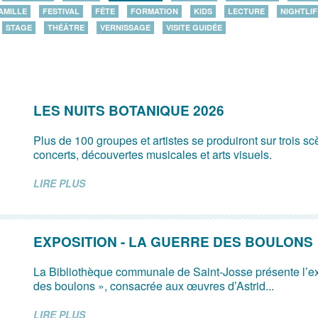
AMILLE
FESTIVAL
FÊTE
FORMATION
KIDS
LECTURE
NIGHTLIF
STAGE
THÉÂTRE
VERNISSAGE
VISITE GUIDÉE
LES NUITS BOTANIQUE 2026
Plus de 100 groupes et artistes se produiront sur trois s
concerts, découvertes musicales et arts visuels.
LIRE PLUS
EXPOSITION - LA GUERRE DES BOULONS
La Bibliothèque communale de Saint-Josse présente l’ex
des boulons », consacrée aux œuvres d’Astrid...
LIRE PLUS