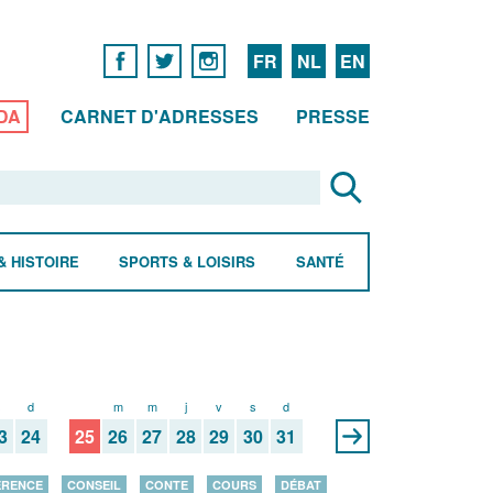
FR
NL
EN
DA
CARNET D'ADRESSES
PRESSE
& HISTOIRE
SPORTS & LOISIRS
SANTÉ
s
d
l
m
m
j
v
s
d
3
24
25
26
27
28
29
30
31
ÉRENCE
CONSEIL
CONTE
COURS
DÉBAT