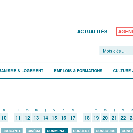
ACTUALITÉS
AGEN
BANISME & LOGEMENT
EMPLOIS & FORMATIONS
CULTURE 
d
l
m
m
j
v
s
d
l
m
m
j
v
10
11
12
13
14
15
16
17
18
19
20
21
22
2
BROCANTE
CINÉMA
COMMUNAL
CONCERT
CONCOURS
CONF