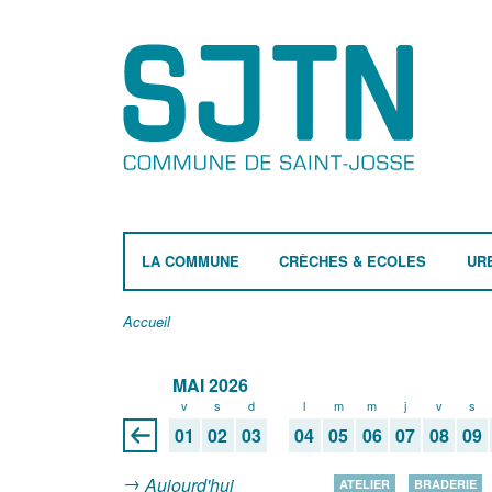
LA COMMUNE
CRÈCHES & ECOLES
UR
Accueil
MAI 2026
v
s
d
l
m
m
j
v
s
01
02
03
04
05
06
07
08
09
Aujourd'hui
ATELIER
BRADERIE