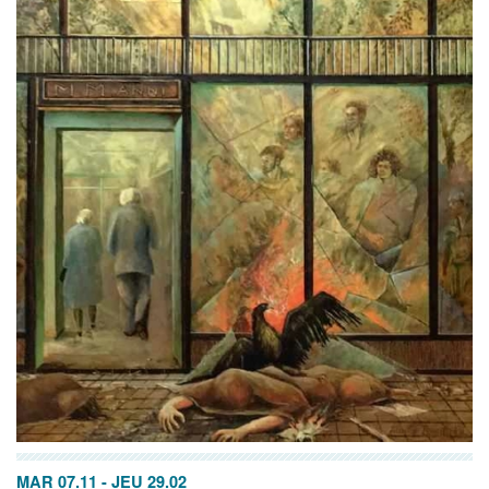
MAR 07.11
-
JEU 29.02