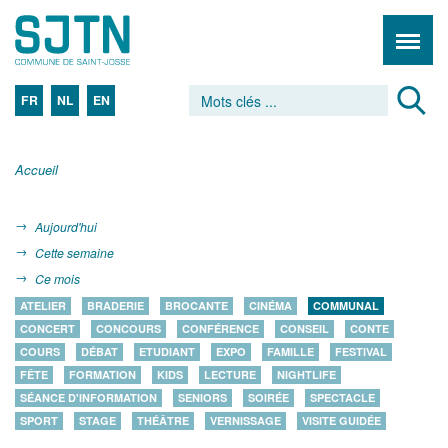
FR
NL
EN
Accueil
Aujourd'hui
Cette semaine
Ce mois
ATELIER
BRADERIE
BROCANTE
CINÉMA
COMMUNAL
CONCERT
CONCOURS
CONFÉRENCE
CONSEIL
CONTE
COURS
DÉBAT
ETUDIANT
EXPO
FAMILLE
FESTIVAL
FÊTE
FORMATION
KIDS
LECTURE
NIGHTLIFE
SÉANCE D'INFORMATION
SENIORS
SOIRÉE
SPECTACLE
SPORT
STAGE
THÉÂTRE
VERNISSAGE
VISITE GUIDÉE