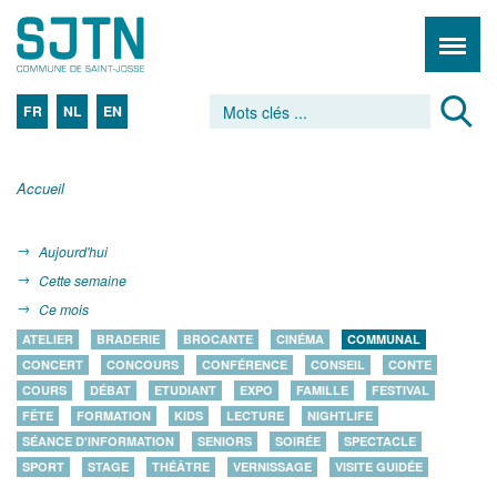
FR
NL
EN
Accueil
Aujourd'hui
Cette semaine
Ce mois
ATELIER
BRADERIE
BROCANTE
CINÉMA
COMMUNAL
CONCERT
CONCOURS
CONFÉRENCE
CONSEIL
CONTE
COURS
DÉBAT
ETUDIANT
EXPO
FAMILLE
FESTIVAL
FÊTE
FORMATION
KIDS
LECTURE
NIGHTLIFE
SÉANCE D'INFORMATION
SENIORS
SOIRÉE
SPECTACLE
SPORT
STAGE
THÉÂTRE
VERNISSAGE
VISITE GUIDÉE