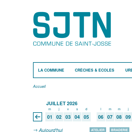
LA COMMUNE
CRÈCHES & ECOLES
UR
Accueil
JUILLET 2026
m
j
v
s
d
l
m
m
j
01
02
03
04
05
06
07
08
09
Aujourd'hui
ATELIER
BRADERIE