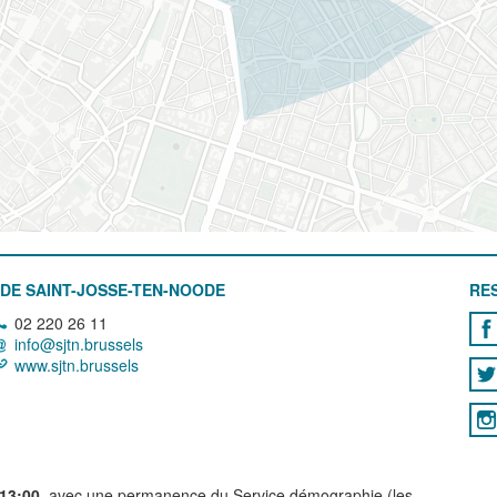
DE SAINT-JOSSE-TEN-NOODE
RE
02 220 26 11
info@sjtn.brussels
www.sjtn.brussels
 13:00
, avec une permanence du Service démographie (les