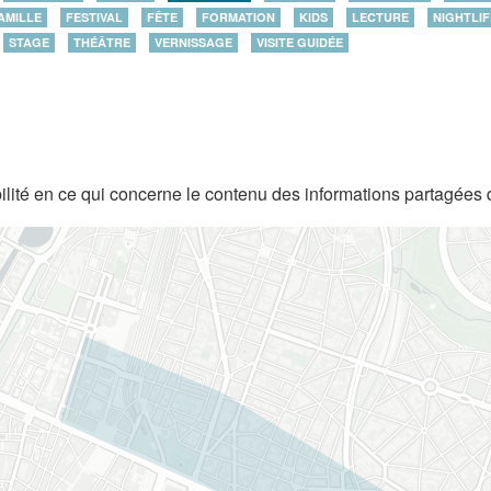
AMILLE
FESTIVAL
FÊTE
FORMATION
KIDS
LECTURE
NIGHTLIF
STAGE
THÉÂTRE
VERNISSAGE
VISITE GUIDÉE
lité en ce qui concerne le contenu des informations partagées 