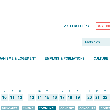
ACTUALITÉS
AGEN
BANISME & LOGEMENT
EMPLOIS & FORMATIONS
CULTURE 
v
s
d
l
m
m
j
v
s
d
l
m
m
10
11
12
13
14
15
16
17
18
19
20
21
22
BROCANTE
CINÉMA
COMMUNAL
CONCERT
CONCOURS
CONF