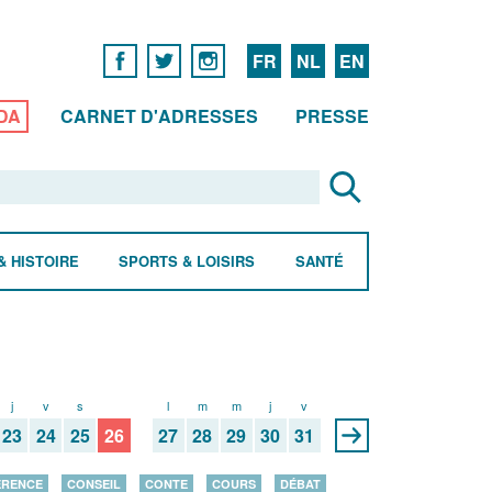
FR
NL
EN
DA
CARNET D'ADRESSES
PRESSE
& HISTOIRE
SPORTS & LOISIRS
SANTÉ
j
v
s
d
l
m
m
j
v
23
24
25
26
27
28
29
30
31
ÉRENCE
CONSEIL
CONTE
COURS
DÉBAT