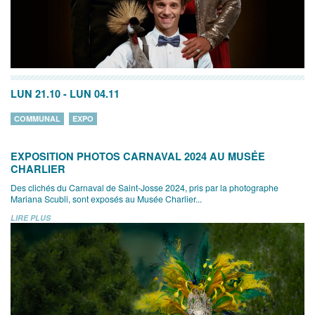
LUN 21.10
-
LUN 04.11
COMMUNAL
EXPO
EXPOSITION PHOTOS CARNAVAL 2024 AU MUSÉE
CHARLIER
Des clichés du Carnaval de Saint-Josse 2024, pris par la photographe
Mariana Scubli, sont exposés au Musée Charlier...
LIRE PLUS