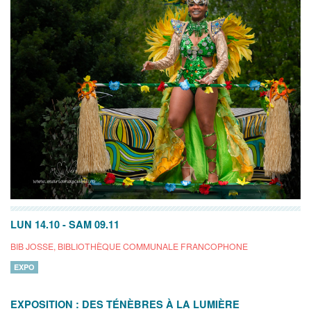
LUN 14.10
-
SAM 09.11
BIB JOSSE, BIBLIOTHÈQUE COMMUNALE FRANCOPHONE
EXPO
EXPOSITION : DES TÉNÈBRES À LA LUMIÈRE