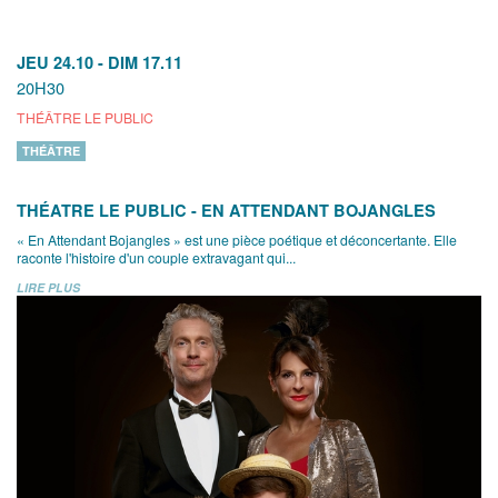
JEU 24.10
-
DIM 17.11
20H30
THÉÂTRE LE PUBLIC
THÉÂTRE
THÉATRE LE PUBLIC - EN ATTENDANT BOJANGLES
« En Attendant Bojangles » est une pièce poétique et déconcertante. Elle
raconte l'histoire d'un couple extravagant qui...
LIRE PLUS