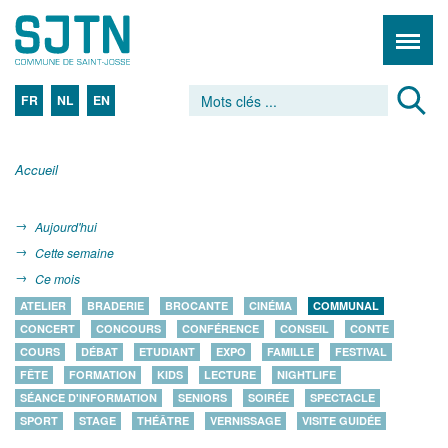
FR
NL
EN
Accueil
Aujourd'hui
Cette semaine
Ce mois
ATELIER
BRADERIE
BROCANTE
CINÉMA
COMMUNAL
CONCERT
CONCOURS
CONFÉRENCE
CONSEIL
CONTE
COURS
DÉBAT
ETUDIANT
EXPO
FAMILLE
FESTIVAL
FÊTE
FORMATION
KIDS
LECTURE
NIGHTLIFE
SÉANCE D'INFORMATION
SENIORS
SOIRÉE
SPECTACLE
SPORT
STAGE
THÉÂTRE
VERNISSAGE
VISITE GUIDÉE