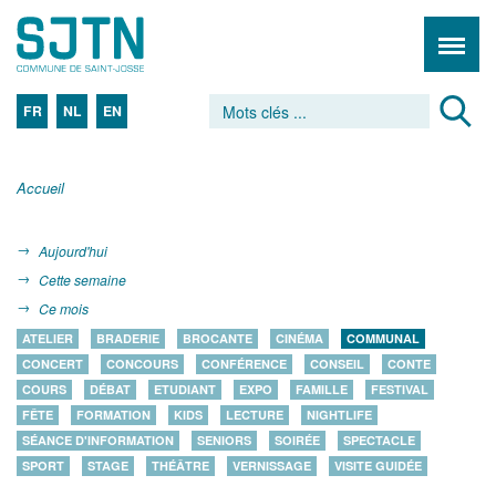
FR
NL
EN
Accueil
Aujourd'hui
Cette semaine
Ce mois
ATELIER
BRADERIE
BROCANTE
CINÉMA
COMMUNAL
CONCERT
CONCOURS
CONFÉRENCE
CONSEIL
CONTE
COURS
DÉBAT
ETUDIANT
EXPO
FAMILLE
FESTIVAL
FÊTE
FORMATION
KIDS
LECTURE
NIGHTLIFE
SÉANCE D'INFORMATION
SENIORS
SOIRÉE
SPECTACLE
SPORT
STAGE
THÉÂTRE
VERNISSAGE
VISITE GUIDÉE