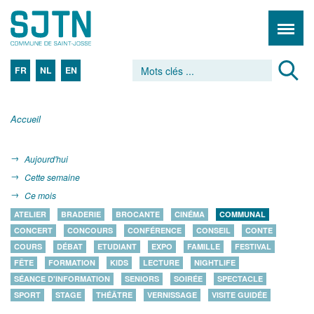
FR
NL
EN
Accueil
Aujourd'hui
Cette semaine
Ce mois
ATELIER
BRADERIE
BROCANTE
CINÉMA
COMMUNAL
CONCERT
CONCOURS
CONFÉRENCE
CONSEIL
CONTE
COURS
DÉBAT
ETUDIANT
EXPO
FAMILLE
FESTIVAL
FÊTE
FORMATION
KIDS
LECTURE
NIGHTLIFE
SÉANCE D'INFORMATION
SENIORS
SOIRÉE
SPECTACLE
SPORT
STAGE
THÉÂTRE
VERNISSAGE
VISITE GUIDÉE