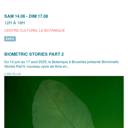
SAM 14.06
-
DIM 17.08
12H À 18H
CENTRE CULTUREL LE BOTANIQUE
EXPO
BIOMETRIC STORIES PART 2
Du 14 juin au 17 août 2025, le Botanique à Bruxelles présente Biomimetic
Stories Part II, nouveau cycle de films en...
LIRE PLUS