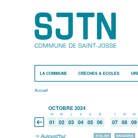
LA COMMUNE
CRÈCHES & ECOLES
UR
Accueil
OCTOBRE 2024
m
m
j
v
s
d
l
m
m
01
02
03
04
05
06
07
08
09
Aujourd'hui
ATELIER
BRADERIE