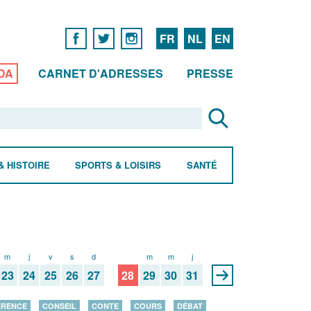
FR
NL
EN
DA
CARNET D'ADRESSES
PRESSE
& HISTOIRE
SPORTS & LOISIRS
SANTÉ
m
j
v
s
d
l
m
m
j
23
24
25
26
27
28
29
30
31
ÉRENCE
CONSEIL
CONTE
COURS
DÉBAT