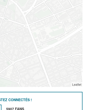
Leaflet
STEZ CONNECTÉS !
5907 FANS