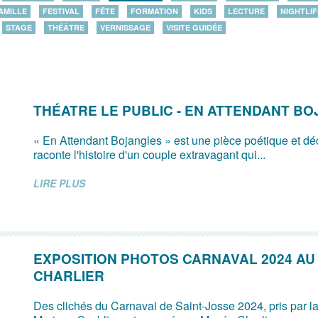
AMILLE
FESTIVAL
FÊTE
FORMATION
KIDS
LECTURE
NIGHTLIF
STAGE
THÉÂTRE
VERNISSAGE
VISITE GUIDÉE
THÉATRE LE PUBLIC - EN ATTENDANT B
« En Attendant Bojangles » est une pièce poétique et dé
raconte l'histoire d'un couple extravagant qui...
LIRE PLUS
EXPOSITION PHOTOS CARNAVAL 2024 AU
CHARLIER
Des clichés du Carnaval de Saint-Josse 2024, pris par 