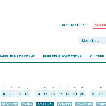
ACTUALITÉS
AGEN
BANISME & LOGEMENT
EMPLOIS & FORMATIONS
CULTURE 
j
v
s
d
l
m
m
j
v
s
d
l
m
10
11
12
13
14
15
16
17
18
19
20
21
22
BROCANTE
CINÉMA
COMMUNAL
CONCERT
CONCOURS
CONF