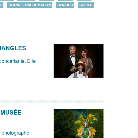
E
SÉANCE D'INFORMATION
SENIORS
SOIRÉE
OJANGLES
concertante. Elle
 MUSÉE
la photographe