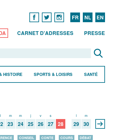
FR
NL
EN
DA
CARNET D'ADRESSES
PRESSE
& HISTOIRE
SPORTS & LOISIRS
SANTÉ
l
m
m
j
v
s
d
l
m
22
23
24
25
26
27
28
29
30
ÉRENCE
CONSEIL
CONTE
COURS
DÉBAT