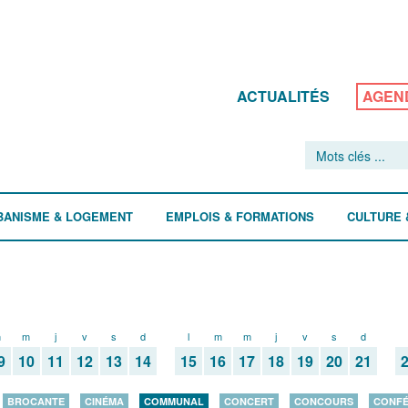
ACTUALITÉS
AGEN
BANISME & LOGEMENT
EMPLOIS & FORMATIONS
CULTURE 
m
m
j
v
s
d
l
m
m
j
v
s
d
9
10
11
12
13
14
15
16
17
18
19
20
21
BROCANTE
CINÉMA
COMMUNAL
CONCERT
CONCOURS
CONF