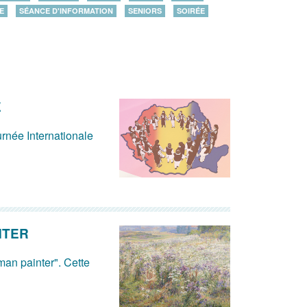
E
SÉANCE D'INFORMATION
SENIORS
SOIRÉE
E
rnée Internationale
NTER
man painter". Cette