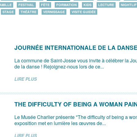
AMILLE
FESTIVAL
FÊTE
FORMATION
KIDS
LECTURE
NIGHTLIF
STAGE
THÉÂTRE
VERNISSAGE
VISITE GUIDÉE
JOURNÉE INTERNATIONALE DE LA DANS
La commune de Saint-Josse vous invite à célébrer la Jou
de la danse ! Rejoignez-nous lors de ce...
LIRE PLUS
THE DIFFICULTY OF BEING A WOMAN PAI
Le Musée Charlier présente "The difficulty of being a wo
exposition met en lumière les œuvres de...
LIRE PLUS