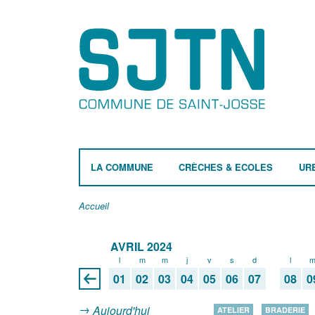
LA COMMUNE
CRÈCHES & ECOLES
UR
Accueil
AVRIL 2024
l
m
m
j
v
s
d
l
01
02
03
04
05
06
07
08
0
Aujourd'hui
ATELIER
BRADERIE