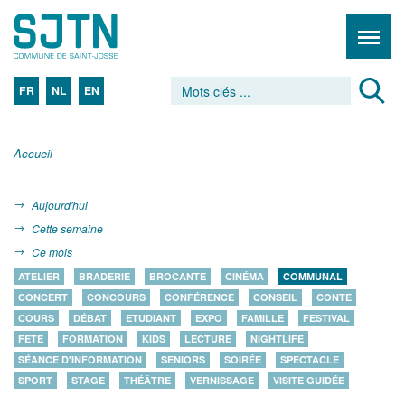
FR
NL
EN
Accueil
Aujourd'hui
Cette semaine
Ce mois
ATELIER
BRADERIE
BROCANTE
CINÉMA
COMMUNAL
CONCERT
CONCOURS
CONFÉRENCE
CONSEIL
CONTE
COURS
DÉBAT
ETUDIANT
EXPO
FAMILLE
FESTIVAL
FÊTE
FORMATION
KIDS
LECTURE
NIGHTLIFE
SÉANCE D'INFORMATION
SENIORS
SOIRÉE
SPECTACLE
SPORT
STAGE
THÉÂTRE
VERNISSAGE
VISITE GUIDÉE