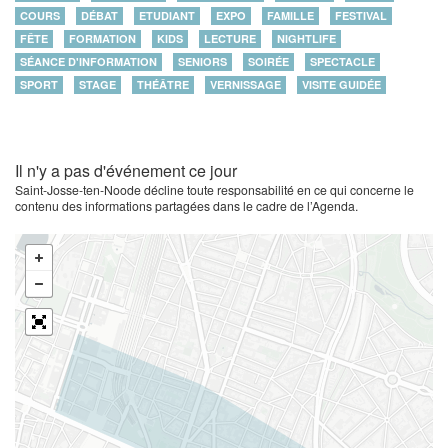
COURS
DÉBAT
ETUDIANT
EXPO
FAMILLE
FESTIVAL
FÊTE
FORMATION
KIDS
LECTURE
NIGHTLIFE
SÉANCE D'INFORMATION
SENIORS
SOIRÉE
SPECTACLE
SPORT
STAGE
THÉÂTRE
VERNISSAGE
VISITE GUIDÉE
Il n'y a pas d'événement ce jour
Saint-Josse-ten-Noode décline toute responsabilité en ce qui concerne le
contenu des informations partagées dans le cadre de l’Agenda.