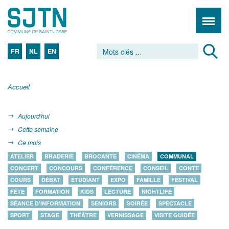
FR
NL
EN
Accueil
Aujourd'hui
Cette semaine
Ce mois
ATELIER
BRADERIE
BROCANTE
CINÉMA
COMMUNAL
CONCERT
CONCOURS
CONFÉRENCE
CONSEIL
CONTE
COURS
DÉBAT
ETUDIANT
EXPO
FAMILLE
FESTIVAL
FÊTE
FORMATION
KIDS
LECTURE
NIGHTLIFE
SÉANCE D'INFORMATION
SENIORS
SOIRÉE
SPECTACLE
SPORT
STAGE
THÉÂTRE
VERNISSAGE
VISITE GUIDÉE