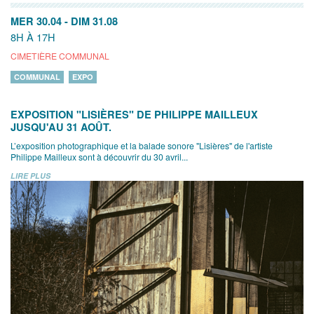
MER 30.04
-
DIM 31.08
8H À 17H
CIMETIÈRE COMMUNAL
COMMUNAL
EXPO
EXPOSITION "LISIÈRES" DE PHILIPPE MAILLEUX
JUSQU'AU 31 AOÛT.
L’exposition photographique et la balade sonore "Lisières" de l'artiste
Philippe Mailleux sont à découvrir du 30 avril...
LIRE PLUS