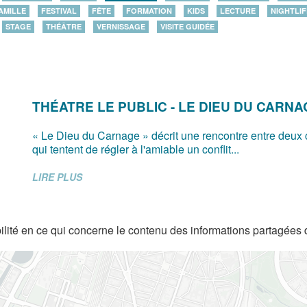
AMILLE
FESTIVAL
FÊTE
FORMATION
KIDS
LECTURE
NIGHTLIF
STAGE
THÉÂTRE
VERNISSAGE
VISITE GUIDÉE
THÉATRE LE PUBLIC - LE DIEU DU CARN
« Le Dieu du Carnage » décrit une rencontre entre deux
qui tentent de régler à l'amiable un conflit...
LIRE PLUS
lité en ce qui concerne le contenu des informations partagées 