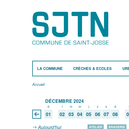
LA COMMUNE
CRÈCHES & ECOLES
UR
Accueil
DÉCEMBRE 2024
d
l
m
m
j
v
s
d
01
02
03
04
05
06
07
08
Aujourd'hui
ATELIER
BRADERIE