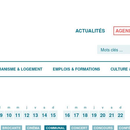
ACTUALITÉS
AGEN
BANISME & LOGEMENT
EMPLOIS & FORMATIONS
CULTURE 
l
m
m
j
v
s
d
l
m
m
j
v
s
d
09
10
11
12
13
14
15
16
17
18
19
20
21
22
BROCANTE
CINÉMA
COMMUNAL
CONCERT
CONCOURS
CONF