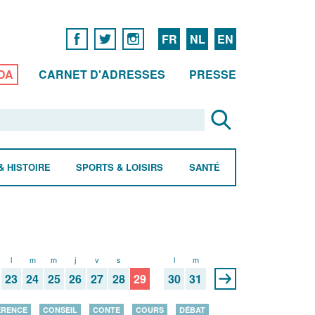
FR
NL
EN
DA
CARNET D'ADRESSES
PRESSE
& HISTOIRE
SPORTS & LOISIRS
SANTÉ
l
m
m
j
v
s
d
l
m
23
24
25
26
27
28
29
30
31
ÉRENCE
CONSEIL
CONTE
COURS
DÉBAT